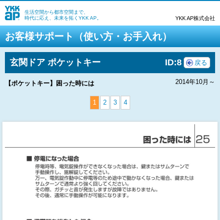
生活空間から都市空間まで、
時代に応え、未来を拓くYKK AP。
YKK AP株式会社
お客様サポート（使い方・お手入れ）
玄関ドア ポケットキー
ID:8
戻る
2014年10月～
【ポケットキー】困った時には
1
2
3
4